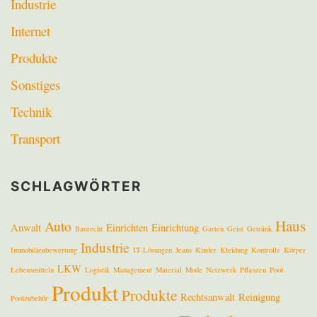
Industrie
Internet
Produkte
Sonstiges
Technik
Transport
SCHLAGWÖRTER
Haus
Auto
Anwalt
Einrichten
Einrichtung
Baurecht
Garten
Geist
Getränk
Industrie
Immobilienbewertung
IT-Lösungen
Jeans
Kinder
Kleidung
Kontrolle
Körper
LKW
Lebensmitteln
Logistik
Management
Material
Mode
Netzwerk
Pflanzen
Pool
Produkt
Produkte
Rechtsanwalt
Reinigung
Poolzubehör