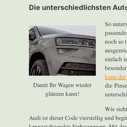
Die unterschiedlichsten Au
So unters
passende 
noch so t
ausgezeic
einfach i
besonder
kann der
Damit Ihr Wagen wieder
die Pins
glänzen kann!
unterschi
Wie sieh
Audi ist dieser Code vierstellig und b
kennzeichnenden Farbnummern. Mit dem r