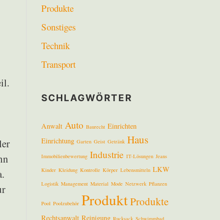
Produkte
Sonstiges
Technik
Transport
il.
SCHLAGWÖRTER
Auto
Anwalt
Einrichten
Baurecht
Haus
Einrichtung
ler
Garten
Geist
Getränk
Industrie
hn
Immobilienbewertung
IT-Lösungen
Jeans
LKW
Kinder
Kleidung
Kontrolle
Körper
Lebensmitteln
a.
Logistik
Management
Material
Mode
Netzwerk
Pflanzen
ur
Produkt
Produkte
Pool
Poolzubehör
Rechtsanwalt
Reinigung
Rucksack
Schwimmbad