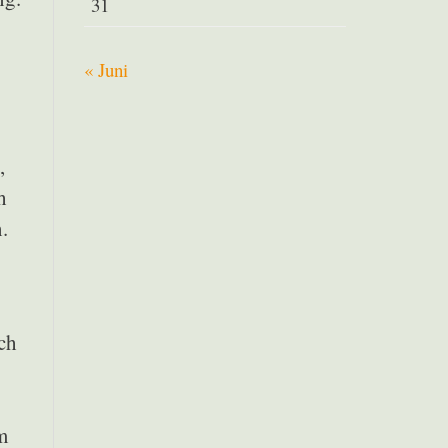
31
« Juni
,
h
.
ch
m