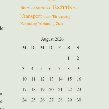
Technik
Service
Steine
Stoff
Tee
Transport
Umzug
Tür
Trinken
Wohnung
Verbindung
Zaun
der
August 2026
M
D
M
D
F
S
S
1
2
3
4
5
6
7
8
9
10
11
12
13
14
15
16
17
18
19
20
21
22
23
m
24
25
26
27
28
29
30
ie
ng.