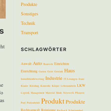
Produkte
Sonstiges
Technik
s
Transport
cht
SCHLAGWÖRTER
Auto
Anwalt
Einrichten
Baurecht
Haus
Einrichtung
Garten
Geist
Getränk
Industrie
Immobilienbewertung
IT-Lösungen
Jeans
se
LKW
Kinder
Kleidung
Kontrolle
Körper
Lebensmitteln
Co
Logistik
Management
Material
Mode
Netzwerk
Pflanzen
Produkt
as
Produkte
Pool
Poolzubehör
Rechtsanwalt
Reinigung
Rucksack
Schwimmbad