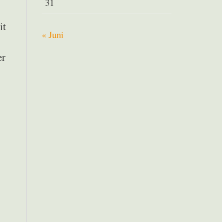
31
it
« Juni
er