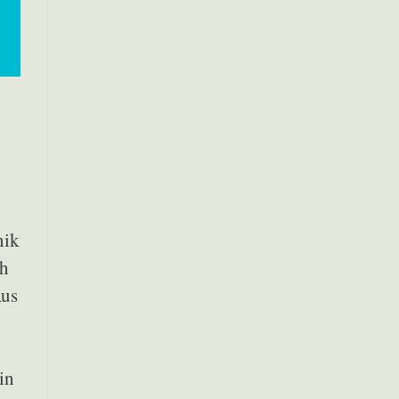
nik
ch
Aus
in