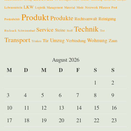
LKW
Lebensmitteln
Logistik
Management
Material
Mode
Netzwerk
Pflanzen
Pool
Produkt
Produkte
Rechtsanwalt
Reinigung
Poolzubehör
Technik
Service
Steine
Rucksack
Schwimmbad
Stoff
Tee
Transport
Umzug
Wohnung
Tür
Verbindung
Zaun
Trinken
August 2026
M
D
M
D
F
S
S
1
2
3
4
5
6
7
8
9
10
11
12
13
14
15
16
17
18
19
20
21
22
23