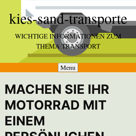
Skip
kies-sand-transporte
to
content
WICHTIGE INFORMATIONEN ZUM
THEMA TRANSPORT
Menu
MACHEN SIE IHR
MOTORRAD MIT
EINEM