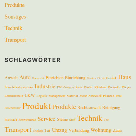
Produkte
Sonstiges
Technik
Transport
SCHLAGWÖRTER
Haus
Auto
Anwalt
Einrichten
Einrichtung
Baurecht
Garten
Geist
Getränk
Industrie
Immobilienbewertung
IT-Lösungen
Jeans
Kinder
Kleidung
Kontrolle
Körper
LKW
Lebensmitteln
Logistik
Management
Material
Mode
Netzwerk
Pflanzen
Pool
Produkt
Produkte
Rechtsanwalt
Reinigung
Poolzubehör
Technik
Service
Steine
Rucksack
Schwimmbad
Stoff
Tee
Transport
Umzug
Wohnung
Tür
Verbindung
Zaun
Trinken