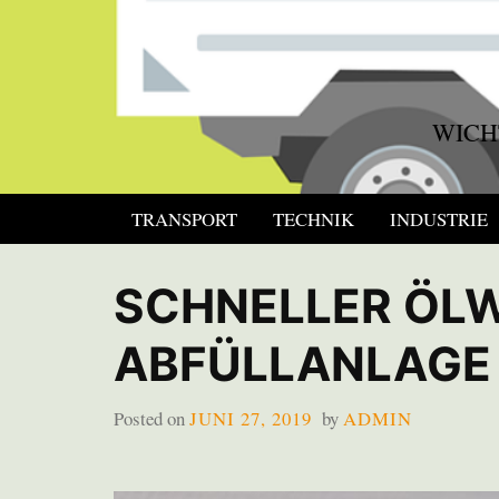
Skip
to
content
WICH
TRANSPORT
TECHNIK
INDUSTRIE
SCHNELLER ÖLW
ABFÜLLANLAGE
Posted on
JUNI 27, 2019
by
ADMIN