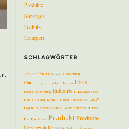
Produkte
Sonstiges
Technik
Transport
SCHLAGWÖRTER
Auto
en.
Anwalt
Einrichten
Baurecht
Haus
Einrichtung
Garten
Geist
Getränk
Industrie
Immobilienbewertung
IT-Lösungen
Jeans
LKW
Kinder
Kleidung
Kontrolle
Körper
Lebensmitteln
Logistik
Management
Material
Mode
Netzwerk
Pflanzen
Produkt
Produkte
Pool
Poolzubehör
Rechtsanwalt
Reinigung
Rucksack
Schwimmbad