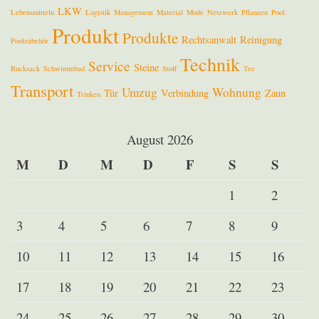
LKW
Lebensmitteln
Logistik
Management
Material
Mode
Netzwerk
Pflanzen
Pool
Produkt
Produkte
Rechtsanwalt
Reinigung
Poolzubehör
Technik
Service
Steine
Rucksack
Schwimmbad
Stoff
Tee
Transport
Umzug
Wohnung
Tür
Verbindung
Zaun
Trinken
August 2026
M
D
M
D
F
S
S
1
2
3
4
5
6
7
8
9
10
11
12
13
14
15
16
17
18
19
20
21
22
23
24
25
26
27
28
29
30