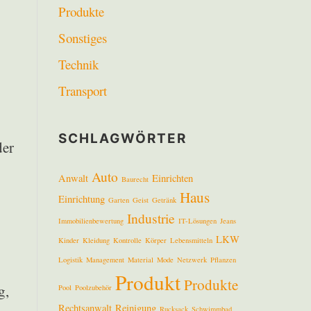
Produkte
Sonstiges
Technik
Transport
SCHLAGWÖRTER
der
Auto
Anwalt
Einrichten
Baurecht
Haus
Einrichtung
Garten
Geist
Getränk
Industrie
Immobilienbewertung
IT-Lösungen
Jeans
LKW
Kinder
Kleidung
Kontrolle
Körper
Lebensmitteln
Logistik
Management
Material
Mode
Netzwerk
Pflanzen
Produkt
Produkte
g,
Pool
Poolzubehör
Rechtsanwalt
Reinigung
Rucksack
Schwimmbad