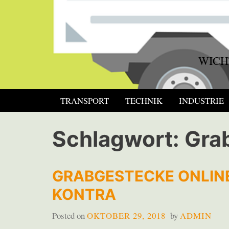
Skip
to
content
WICH
TRANSPORT
TECHNIK
INDUSTRIE
Schlagwort:
Gra
GRABGESTECKE ONLINE
KONTRA
Posted on
OKTOBER 29, 2018
by
ADMIN