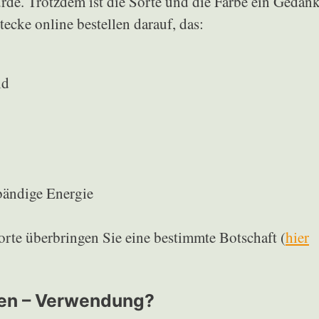
de. Trotzdem ist die Sorte und die Farbe ein Gedan
ecke online bestellen darauf, das:
ld
bändige Energie
rte überbringen Sie eine bestimmte Botschaft (
hier
len – Verwendung?