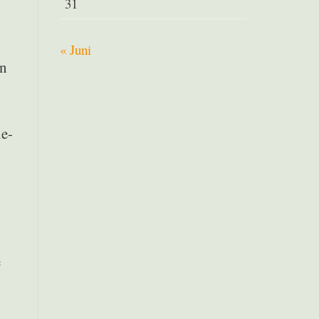
31
« Juni
en
h
ne-
e