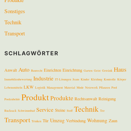
Sonstiges
Technik
Transport
SCHLAGWÖRTER
Haus
Auto
Anwalt
Einrichten
Einrichtung
Baurecht
Garten
Geist
Getränk
Industrie
Immobilienbewertung
IT-Lösungen
Jeans
Kinder
Kleidung
Kontrolle
Körper
LKW
Lebensmitteln
Logistik
Management
Material
Mode
Netzwerk
Pflanzen
Pool
Produkt
Produkte
Rechtsanwalt
Reinigung
Poolzubehör
Technik
Service
Steine
Rucksack
Schwimmbad
Stoff
Tee
Transport
Umzug
Wohnung
Tür
Verbindung
Zaun
Trinken